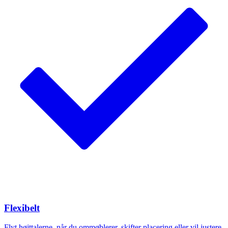
Flexibelt
Flyt højttalerne, når du ommøblerer, skifter placering eller vil justere